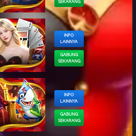
SEKARANG
INFO
LAINNYA
GABUNG
SEKARANG
INFO
LAINNYA
GABUNG
SEKARANG