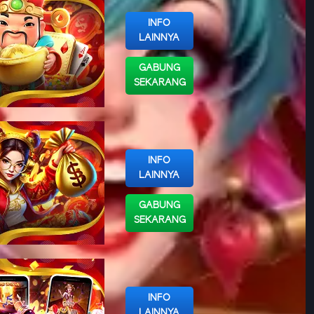
INFO
LAINNYA
GABUNG
SEKARANG
INFO
LAINNYA
GABUNG
SEKARANG
INFO
LAINNYA