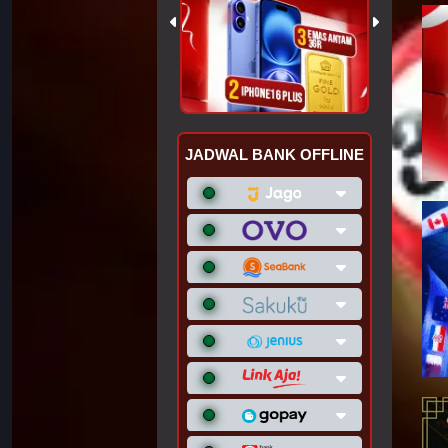
JADWAL BANK OFFLINE