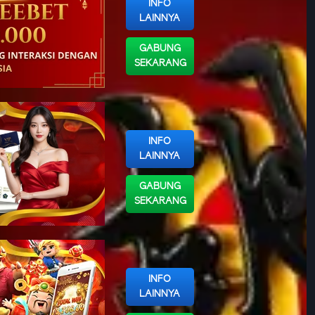
INFO
LAINNYA
GABUNG
SEKARANG
INFO
LAINNYA
GABUNG
SEKARANG
INFO
LAINNYA