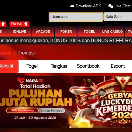
Download APK
Live Chat
O
PROMO
S
IDNLIVE
ARCADE
POKER
TOGEL
LIVE CASINO
T
00% dan BONUS REFFERAL HINGGA 17,8% serta CASHBACK men
randa
Promosi
Special
Togel
Tangkas
Sportbook
Esport