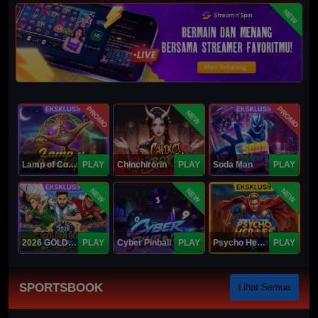
NEW
PROMO
PROMO
NEW
Lamp of Cornucopia
PLAY
Chinchirorin
PLAY
Soda Man
PLAY
NEW
NEW
NEW
2026 GOLDEN GOAL RUSH
PLAY
Cyber Pinball
PLAY
Psycho Heroes
PLAY
SPORTSBOOK
Lihat Semua