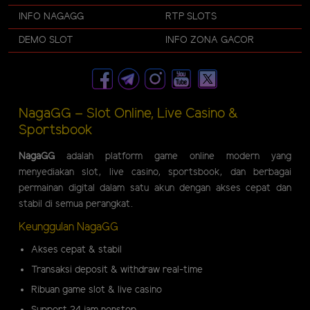
INFO NAGAGG
RTP SLOTS
DEMO SLOT
INFO ZONA GACOR
NagaGG – Slot Online, Live Casino &
Sportsbook
NagaGG
adalah platform game online modern yang
menyediakan slot, live casino, sportsbook, dan berbagai
permainan digital dalam satu akun dengan akses cepat dan
stabil di semua perangkat.
Keunggulan NagaGG
Akses cepat & stabil
Transaksi deposit & withdraw real-time
Ribuan game slot & live casino