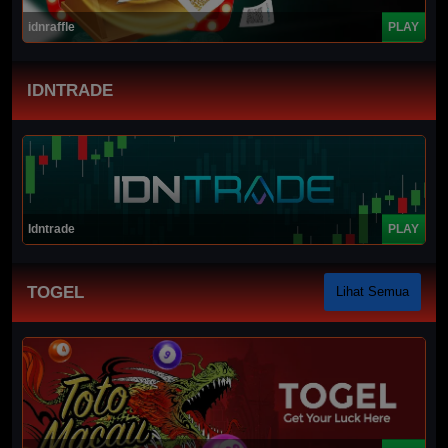
idnraffle
PLAY
IDNTRADE
Idntrade
PLAY
TOGEL
Lihat Semua