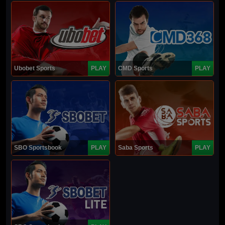
Ubobet Sports
PLAY
CMD Sports
PLAY
SBO Sportsbook
PLAY
Saba Sports
PLAY