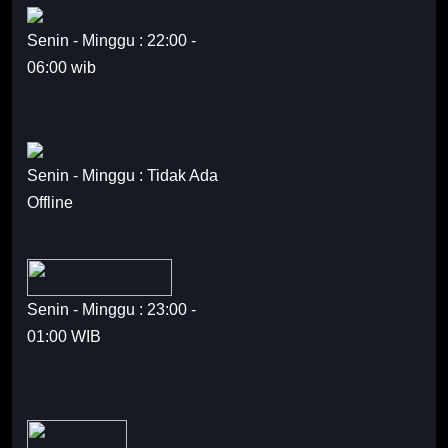
Senin - Minggu : 22:00 -
06:00 wib
Senin - Minggu : Tidak Ada
Offline
Senin - Minggu : 23:00 -
01:00 WIB