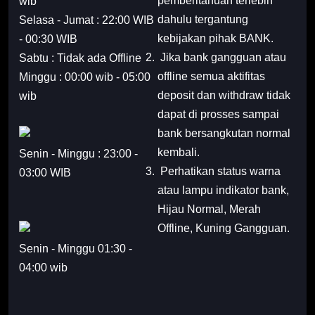
pemberitahuan terlebih
wib
dahulu tergantung
Selasa - Jumat : 22:00 WIB
kebijakan pihak BANK.
- 00:30 WIB
Jika bank gangguan atau
Sabtu : Tidak ada Offline
offline semua aktifitas
Minggu : 00:00 wib - 05:00
deposit dan withdraw tidak
wib
dapat di prosses sampai
bank bersangkutan normal
kembali.
Senin - Minggu : 23:00 -
Perhatikan status warna
03:00 WIB
atau lampu indikator bank,
Hijau Normal, Merah
Offline, Kuning Gangguan.
Senin - Minggu 01:30 -
04:00 wib