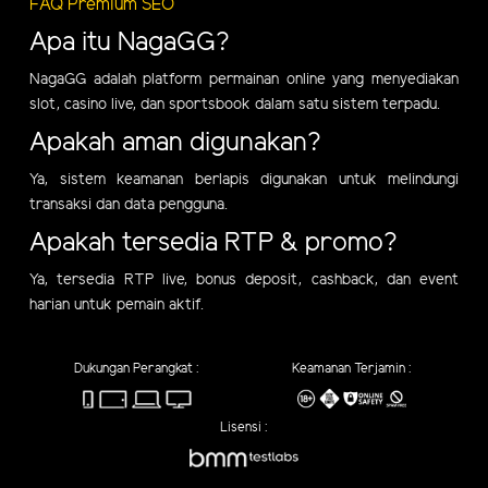
FAQ Premium SEO
Apa itu NagaGG?
NagaGG adalah platform permainan online yang menyediakan
slot, casino live, dan sportsbook dalam satu sistem terpadu.
Apakah aman digunakan?
Ya, sistem keamanan berlapis digunakan untuk melindungi
transaksi dan data pengguna.
Apakah tersedia RTP & promo?
Ya, tersedia RTP live, bonus deposit, cashback, dan event
harian untuk pemain aktif.
Dukungan Perangkat :
Keamanan Terjamin :
Lisensi :